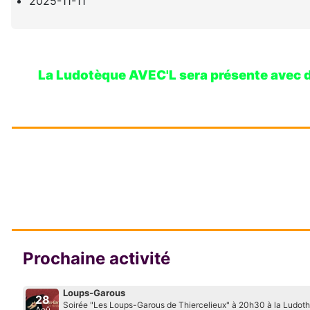
2025-11-11
La Ludotèque AVEC'L sera présente avec des
Prochaine activité
Loups-Garous
28
Soirée "Les Loups-Garous de Thiercelieux" à 20h30 à la Ludot
Aoû