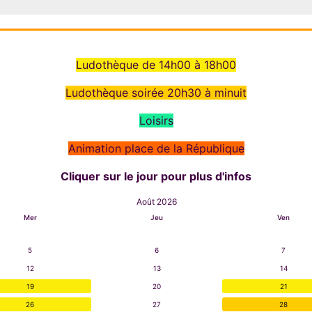
Ludothèque de 14h00 à 18h00
Ludothèque soirée 20h30 à minuit
Loisirs
Animation place de la République
Cliquer sur le jour pour plus d'infos
Août 2026
Mer
Jeu
Ven
5
6
7
12
13
14
19
20
21
26
27
28